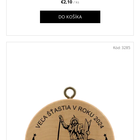
€2,10
/ ks
DO KOŠÍKA
Kód:
3285