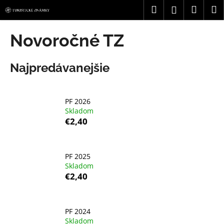
K
Prejsť
Hľadať
Náku
M
Prihláseni
na
o
obsah
Späť
Späť
košík
š
Novoročné TZ
í
Č
k
Najpredávanejšie
o
p
o
PF 2026
t
Skladom
r
€2,40
e
b
u
PF 2025
Skladom
j
€2,40
e
t
e
PF 2024
Skladom
n