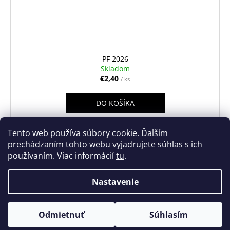
PF 2026
Skladom
€2,40
/ ks
DO KOŠÍKA
Tento web používa súbory cookie. Ďalším
prechádzaním tohto webu vyjadrujete súhlas s ich
používaním. Viac informácií
tu
.
4
položiek celkom
O
v
Nastavenie
Z
l
Vytvoril Shoptet
á
á
Copyright 2026
Turistické známky
. Všetky práva vyhradené.
d
p
Odmietnuť
Súhlasím
Upraviť nastavenie cookies
a
ä