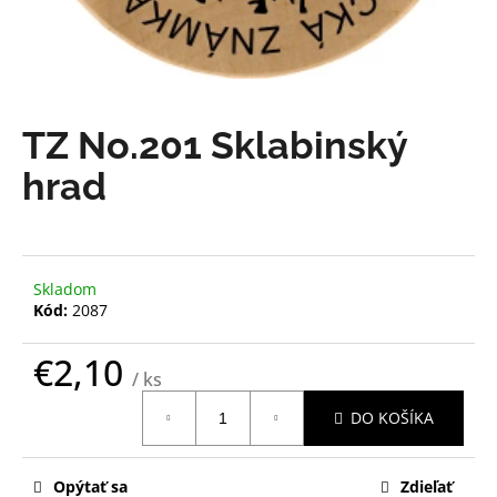
á
j
s
ť
TZ No.201 Sklabinský
?
hrad
HĽADAŤ
Skladom
Kód:
2087
O
€2,10
d
/ ks
Jednotková
p
DO KOŠÍKA
cena:
o
r
ú
Opýtať sa
Zdieľať